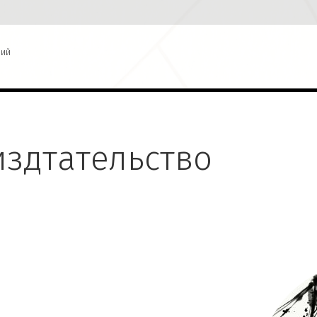
рий
издтательство